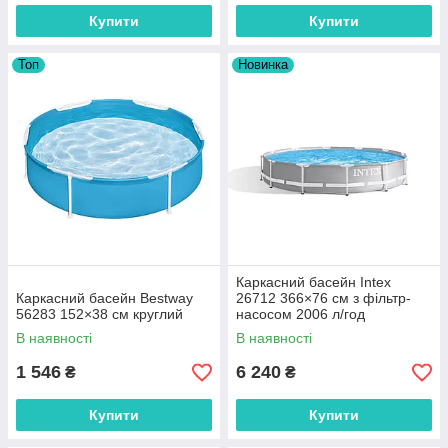
Купити
Купити
Топ
Новинка
Каркасний басейн Intex
Каркасний басейн Bestway
26712 366×76 см з фільтр-
56283 152×38 см круглий
насосом 2006 л/год
В наявності
В наявності
1 546
6 240
₴
₴
Купити
Купити