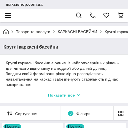
maksishop.com.ua
Товари та послуги
КАРКАСНІ БАСЕЙНИ
Круглі карка
Круглі каркасні басейни
Круглі каркасні басейни є одним із найпопулярніших рішень
для літнього відпочинку на подвір’ї або дачній ділянці.
Завдяки своїй формі вони рівномірно розподіляють
навантаження на каркас і забезпечують стабільність під час
використання.
Такі басейни підходять для сімейного відпочинку та легко
Показати все
встановлюються на підготовленій рівній поверхні. Кругла
форма дозволяє зручно розмістити басейн навіть на
невеликій ділянці.
Сортування
0
Фільтри
Новинка
Новинка