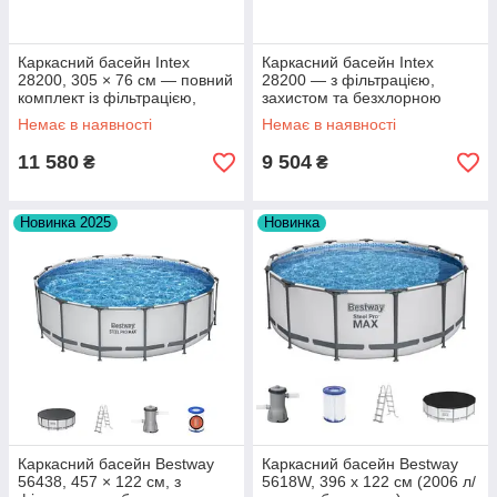
Каркасний басейн Intex
Каркасний басейн Intex
28200, 305 × 76 см — повний
28200 — з фільтрацією,
комплект із фільтрацією,
захистом та безхлорною
драбинкою та хімією
хімією в комплекті
Немає в наявності
Немає в наявності
11 580
9 504
₴
₴
Новинка 2025
Новинка
Каркасний басейн Bestway
Каркасний басейн Bestway
56438, 457 × 122 см, з
5618W, 396 х 122 см (2006 л/