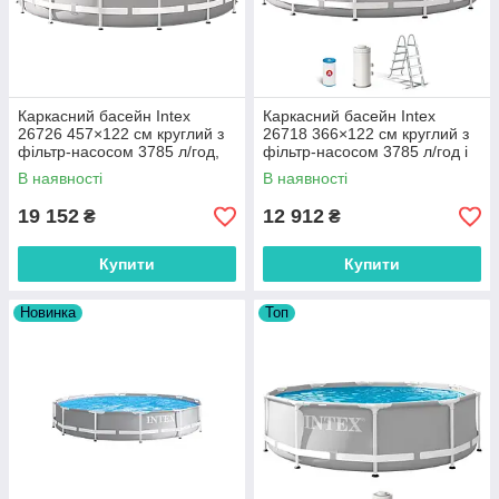
Каркасний басейн Intex
Каркасний басейн Intex
26726 457×122 см круглий з
26718 366×122 см круглий з
фільтр-насосом 3785 л/год,
фільтр-насосом 3785 л/год і
драбиною, тентом і
драбиною
В наявності
В наявності
підстилкою
19 152
12 912
₴
₴
Купити
Купити
Новинка
Топ