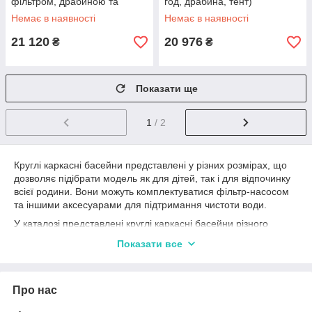
фільтром, драбиною та
год, драбина, тент)
тентом
Немає в наявності
Немає в наявності
21 120
20 976
₴
₴
Показати ще
1
/ 2
Круглі каркасні басейни представлені у різних розмірах, що
дозволяє підібрати модель як для дітей, так і для відпочинку
всієї родини. Вони можуть комплектуватися фільтр-насосом
та іншими аксесуарами для підтримання чистоти води.
У каталозі представлені круглі каркасні басейни різного
діаметра та висоти, які підходять для комфортного
Показати все
відпочинку у спекотні літні дні.
Про нас