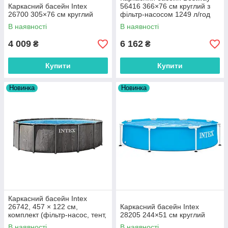
Каркасний басейн Intex
56416 366×76 см круглий з
26700 305×76 см круглий
фільтр-насосом 1249 л/год
В наявності
В наявності
4 009
6 162
₴
₴
Купити
Купити
Новинка
Новинка
Каркасний басейн Intex
26742, 457 × 122 см,
Каркасний басейн Intex
комплект (фільтр-насос, тент,
28205 244×51 см круглий
підстилка, драбина)
В наявності
В наявності