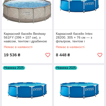
Каркасний басейн Bestway
Каркасний басейн Intex
561FY (396 × 107 см), з
28200, 305 × 76 см — з
навісом, тентом і драбиною
фільтром, тентом і
підстилкою
Немає в наявності
Немає в наявності
19 536
8 448
₴
₴
Новинка 2025
Новинка 2025