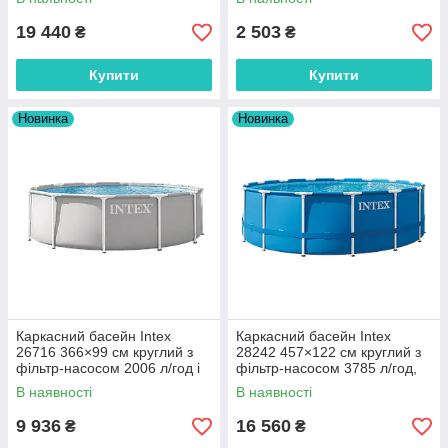
19 440
2 503
₴
₴
Купити
Купити
Новинка
Новинка
Каркасний басейн Intex
Каркасний басейн Intex
26716 366×99 см круглий з
28242 457×122 см круглий з
фільтр-насосом 2006 л/год і
фільтр-насосом 3785 л/год,
драбиною
драбиною, тентом і
В наявності
В наявності
підстилкою
9 936
16 560
₴
₴