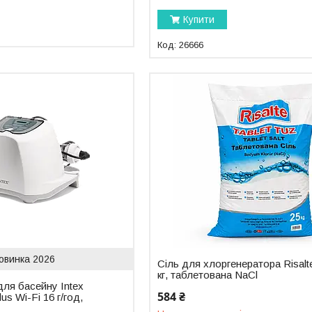
Купити
26666
овинка 2026
Сіль для хлоргенератора Risalt
кг, таблетована NaCl
ля басейну Intex
584 ₴
s Wi-Fi 16 г/год,