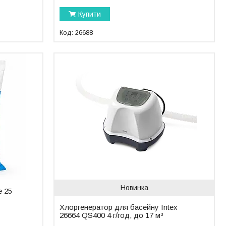
Купити
26688
Новинка
e 25
Хлоргенератор для басейну Intex
26664 QS400 4 г/год, до 17 м³