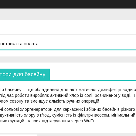
оставка та оплата
тори для басейну
я басейну — це обладнання для автоматичної дезінфекції води з
під час роботи виробляє активний хлор із солі, розчиненої у воді
гом сезону та зменшує кількість ручних операцій.
рані сольові хлоргенератори для каркасних і збірних басейнів різн
дуктивність хлору в г/год, сумісність із фільтр-насосом, мінімальни
вих функцій, наприклад керування через Wi-Fi.