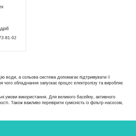
ex
здріб
73-81-02
ю води, а сольова система допомагає підтримувати її
сля чого обладнання запускає процес електролізу та виробляє
ьні умови використання. Для великого басейну, активного
сті. Також важливо перевірити сумісність із фільтр-насосом,