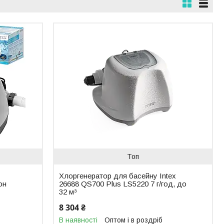
Топ
Хлоргенератор для басейну Intex
он
26688 QS700 Plus LS5220 7 г/год, до
32 м³
8 304 ₴
В наявності
Оптом і в роздріб