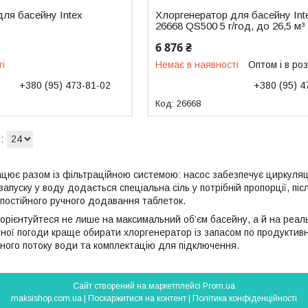
ля басейну Intex
Хлоргенератор для басейну Int
26668 QS500 5 г/год, до 26,5 м³
6 876 ₴
ті
Немає в наявності
Оптом і в ро
+380 (95) 473-81-02
+380 (95) 4
26668
цює разом із фільтраційною системою: насос забезпечує циркуляці
апуску у воду додається спеціальна сіль у потрібній пропорції, пі
 постійного ручного додавання таблеток.
 орієнтуйтеся не лише на максимальний об’єм басейну, а й на реал
ної погоди краще обирати хлоргенератор із запасом по продуктивно
ьного потоку води та комплектацію для підключення.
Сайт створений на маркетплейсі
Prom.ua
maksishop.com.ua |
Поскаржитися на контент
|
Політика конфіденційності