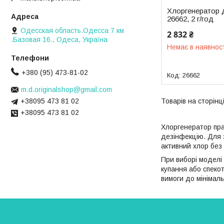
Хлоргенератор д
26662, 2 г/год
Одесская область.Одесса 7 км
2 832 ₴
.Базовая 16., Одеса, Україна
Немає в наявнос
+380 (95) 473-81-02
26662
m.d.originalshop@gmail.com
+38095 473 81 02
+38095 473 81 02
Хлоргенератор пра
дезінфекцію. Для з
активний хлор без
При виборі моделі
купання або спекот
вимоги до мінімал