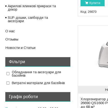
Купити
Акрилові ялинкові прикраси та
декор
26670
SUP-дошки, сапборди та
аксесуари
О нас
Отзывы
Новости и Статьи
Фільтри
Обладнання та аксесуари для
басейнів
Витратні матеріали для басейнів
Н
Графік роботи
Хлоргенератор д
26690 QS1600 Plu
до 68 м³