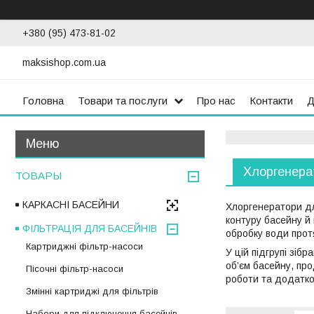
+380 (95) 473-81-02
maksishop.com.ua
Головна
Товари та послуги
Про нас
Контакти
Д
Хлоргенера
ТОВАРЫ
КАРКАСНІ БАСЕЙНИ
Хлоргенератори дл
контуру басейну й 
ФІЛЬТРАЦІЯ ДЛЯ БАСЕЙНІВ
обробку води протя
Картриджні фільтр-насоси
У цій підгрупі зіб
об’єм басейну, про
Пісочні фільтр-насоси
роботи та додатко
Змінні картриджі для фільтрів
Набори для підключення басейнів