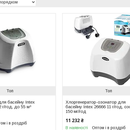
Топ
Топ
ля басейну Intex
Хлоргенератор-озонатор для
 г/год, до 55 м³
басейну Intex 26666 11 г/год, оз
150 мг/год
11 232 ₴
ом і в роздріб
В наявності
Оптом і в роздріб