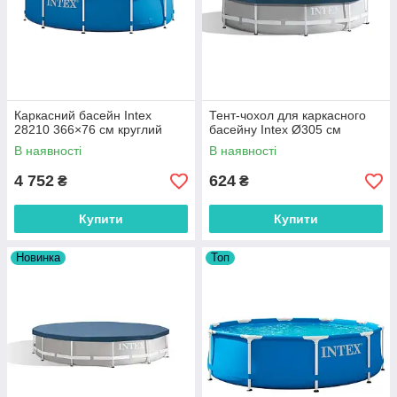
Каркасний басейн Intex
Тент-чохол для каркасного
28210 366×76 см круглий
басейну Intex Ø305 см
В наявності
В наявності
4 752
624
₴
₴
Купити
Купити
Новинка
Топ