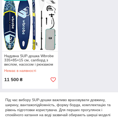
комплект для ремонту.
Надувна SUP-дошка Wbrobe
335×85×15 см, сапборд з
веслом, насосом і рюкзаком
Немає в наявності
11 500
₴
Під час вибору SUP-дошки важливо враховувати довжину,
ширину, вантажопідйомність, форму борда, комплектацію та
рівень підготовки користувача. Для перших прогулянок і
спокійного катання на воді зазвичай обирають ширші моделі