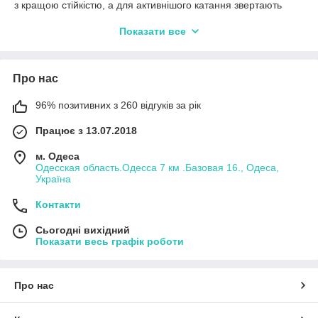
з кращою стійкістю, а для активнішого катання звертають
увагу на довжину, жорсткість і керованість дошки.
Показати все
SUP-дошка у комплекті допомагає швидше підготуватися до
відпочинку на воді без окремого підбору кожного елемента. У
цій групі можна знайти готові сапборди для старту, моделі
Про нас
для прогулянок та додаткові аксесуари для тих, хто хоче
оновити або доповнити вже наявне спорядження.
96% позитивних з 260 відгуків за рік
Працює з 13.07.2018
м. Одеса
Одесская область.Одесса 7 км .Базовая 16., Одеса,
Україна
Контакти
Сьогодні вихідний
Показати весь графік роботи
Про нас