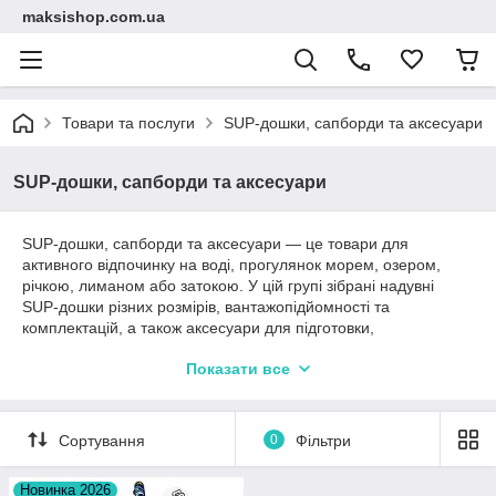
maksishop.com.ua
Товари та послуги
SUP-дошки, сапборди та аксесуари
SUP-дошки, сапборди та аксесуари
SUP-дошки, сапборди та аксесуари — це товари для
активного відпочинку на воді, прогулянок морем, озером,
річкою, лиманом або затокою. У цій групі зібрані надувні
SUP-дошки різних розмірів, вантажопідйомності та
комплектацій, а також аксесуари для підготовки,
транспортування й комфортного використання сапборда.
Показати все
Для першої покупки зручно обирати готовий SUP-комплект, у
якому вже є основні елементи для виходу на воду: дошка,
весло, насос, плавник, лиш, сумка або ремкомплект залежно
Сортування
0
Фільтри
від моделі. Якщо частина спорядження вже є, можна
підібрати окрему SUP-дошку або аксесуари: весло, насос,
плавник, страхувальний лиш, сумку для перенесення чи
Новинка 2026