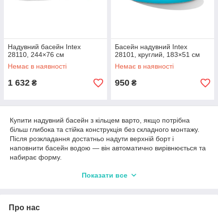
Надувний басейн Intex
Басейн надувний Intex
28110, 244×76 см
28101, круглий, 183×51 см
Немає в наявності
Немає в наявності
1 632
950
₴
₴
Купити надувний басейн з кільцем варто, якщо потрібна
більш глибока та стійка конструкція без складного монтажу.
Після розкладання достатньо надути верхній борт і
наповнити басейн водою — він автоматично вирівнюється та
набирає форму.
Під час вибору зверніть увагу на діаметр, висоту та об’єм
Показати все
води. Для невеликих дворів підійдуть моделі середнього
розміру, для просторих ділянок — варіанти з більшою
глибиною та місткістю.
Про нас
У каталозі представлені надувні басейни з кільцем різних