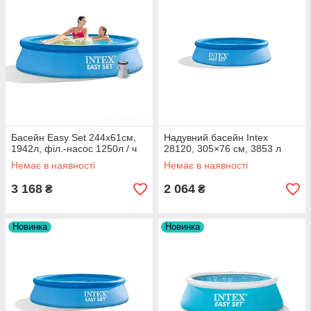
Басейн Easy Set 244х61см,
Надувний басейн Intex
1942л, філ.-насос 1250л / ч
28120, 305×76 см, 3853 л
Немає в наявності
Немає в наявності
3 168
2 064
₴
₴
Новинка
Новинка