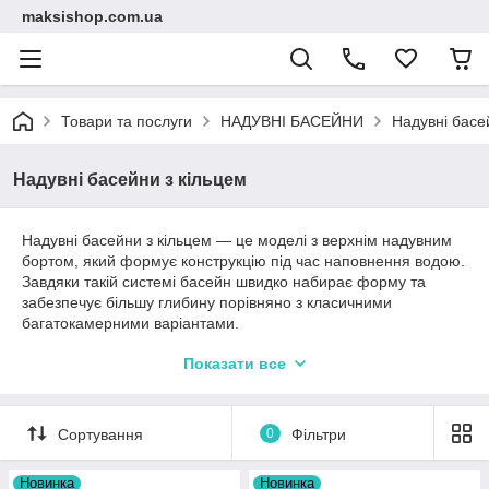
maksishop.com.ua
Товари та послуги
НАДУВНІ БАСЕЙНИ
Надувні басе
Надувні басейни з кільцем
Надувні басейни з кільцем — це моделі з верхнім надувним
бортом, який формує конструкцію під час наповнення водою.
Завдяки такій системі басейн швидко набирає форму та
забезпечує більшу глибину порівняно з класичними
багатокамерними варіантами.
Цей тип басейнів підходить для сімейного використання та
Показати все
активного літнього відпочинку у дворі або на дачі. Вони
мають збільшений діаметр і розраховані на кількох
користувачів одночасно.
Сортування
0
Фільтри
Скористайтесь фільтрами за діаметром, висотою та об’ємом
води, щоб підібрати модель відповідно до доступного
Новинка
Новинка
простору.