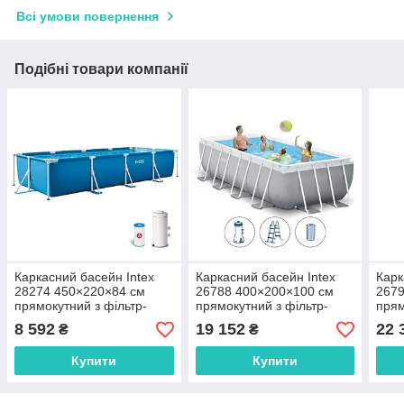
Всі умови повернення
Подібні товари компанії
Каркасний басейн Intex
Каркасний басейн Intex
Карк
28274 450×220×84 см
26788 400×200×100 см
2679
прямокутний з фільтр-
прямокутний з фільтр-
прям
насосом 2006 л/год
насосом 2006 л/год і
насо
8 592
19 152
22 
₴
₴
драбиною
дра
Купити
Купити