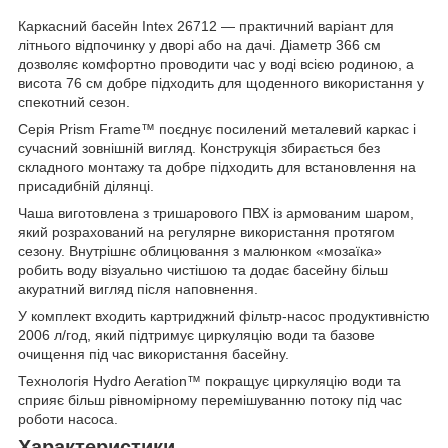
Каркасний басейн Intex 26712 — практичний варіант для
літнього відпочинку у дворі або на дачі. Діаметр 366 см
дозволяє комфортно проводити час у воді всією родиною, а
висота 76 см добре підходить для щоденного використання у
спекотний сезон.
Серія Prism Frame™ поєднує посилений металевий каркас і
сучасний зовнішній вигляд. Конструкція збирається без
складного монтажу та добре підходить для встановлення на
присадибній ділянці.
Чаша виготовлена з тришарового ПВХ із армованим шаром,
який розрахований на регулярне використання протягом
сезону. Внутрішнє облицювання з малюнком «мозаїка»
робить воду візуально чистішою та додає басейну більш
акуратний вигляд після наповнення.
У комплект входить картриджний фільтр-насос продуктивністю
2006 л/год, який підтримує циркуляцію води та базове
очищення під час використання басейну.
Технологія Hydro Aeration™ покращує циркуляцію води та
сприяє більш рівномірному перемішуванню потоку під час
роботи насоса.
Характеристики