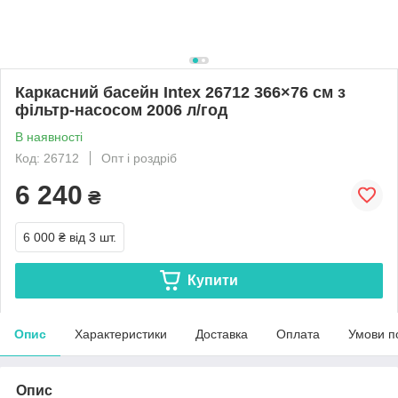
Каркасний басейн Intex 26712 366×76 см з
фільтр-насосом 2006 л/год
В наявності
Код: 26712
Опт і роздріб
6 240
₴
6 000 ₴
від 3 шт.
Купити
Опис
Характеристики
Доставка
Оплата
Умови п
Опис