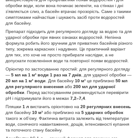
обробки води, коли вона починає зеленіти, на стінках і дні
з’являється слиз, а басейн втрачає прозорість. Саме з такими
симптомами найчастіше і шукають засіб проти водоростей
для басейну.
Препарат підходить для регулярного догляду за водою та для
ударної обробки при явних ознаках водоростей. Непінна
формула робить його зручним для приватних басейнів різного
типу, зокрема каркасних і надувних. Це практичний варіант
для тих, хто хоче не просто прибирати наслідки, а не
допускати позеленіння води та повторної появи водоростей.
Орієнтир по застосуванню простий: для регулярного догляду
—
5 мл на 1 м³ води 1 раз на 7 днів
, для ударної обробки —
20 мл на 1 м³ води
. Для басейну
10 м³
це приблизно
50 мл
для регулярного внесення
або
200 мл для ударної
обробки
. Перед застосуванням рекомендується перевірити
pH і підтримувати його в межах
7,2–7,4
.
Пляшки
1 л
вистачить орієнтовно на
20 регулярних внесень
для басейну
10 м³
або приблизно на
5 ударних обробок
такого ж об’єму. Фактична витрата залежить від температури
води, сонячного навантаження, дощів, інтенсивності купання
та поточного стану басейну.