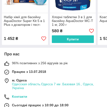
Набір хімії для басейну
Хлорні таблетки 3 в 1 для
Коаг
AquaDoctor Super Kit 5 в 1
басейну AquaDoctor MC-T
Aqua
Plus з дозатором і тест-
1 кг, 200 г
смужками, до 30 м³
580
₴
1 452
1 5
₴
Купити
Про нас
96% позитивних з 256 відгуків за рік
Працює з 13.07.2018
м. Одеса
Одесская область.Одесса 7 км .Базовая 16., Одеса,
Україна
Контакти
Сьогодні працює з 10:00 до 18:00