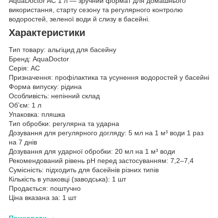
AquaDoctor AC 1 л — зручний формат для домашнього
використання, старту сезону та регулярного контролю
водоростей, зеленої води й слизу в басейні.
Характеристики
Тип товару: альгіцид для басейну
Бренд: AquaDoctor
Серія: AC
Призначення: профілактика та усунення водоростей у басейні
Форма випуску: рідина
Особливість: непінний склад
Об’єм: 1 л
Упаковка: пляшка
Тип обробки: регулярна та ударна
Дозування для регулярного догляду: 5 мл на 1 м³ води 1 раз
на 7 днів
Дозування для ударної обробки: 20 мл на 1 м³ води
Рекомендований рівень pH перед застосуванням: 7,2–7,4
Сумісність: підходить для басейнів різних типів
Кількість в упаковці (заводська): 1 шт
Продається: поштучно
Ціна вказана за: 1 шт