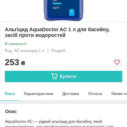
Альгіцид AquaDoctor AC 1 л для басейну,
засіб проти водоростей
В наявності
Код: AC альгицид 1 л
Роздріб
253
₴
Купити
Опис
Характеристики
Доставка
Оплата
Умови п
Опис
AquaDoctor AC — рідкий альгіцид для басейну, який
використовують для профілактики появи водоростей і для