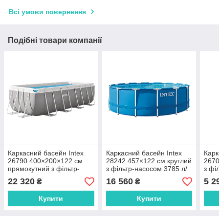
Всі умови повернення
Подібні товари компанії
Каркасний басейн Intex
Каркасний басейн Intex
Карк
26790 400×200×122 см
28242 457×122 см круглий
2670
прямокутний з фільтр-
з фільтр-насосом 3785 л/
з фі
насосом 2006 л/год і
год, драбиною, тентом і
год
22 320
16 560
5 2
₴
₴
драбиною
підстилкою
Купити
Купити