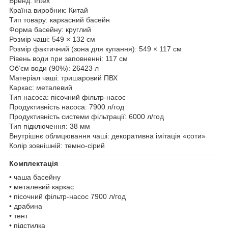
Бренд: Intex
Країна виробник: Китай
Тип товару: каркасний басейн
Форма басейну: круглий
Розмір чаші: 549 × 132 см
Розмір фактичний (зона для купання): 549 × 117 см
Рівень води при заповненні: 117 см
Об’єм води (90%): 26423 л
Матеріал чаші: тришаровий ПВХ
Каркас: металевий
Тип насоса: пісочний фільтр-насос
Продуктивність насоса: 7900 л/год
Продуктивність системи фільтрації: 6000 л/год
Тип підключення: 38 мм
Внутрішнє облицювання чаші: декоративна імітація «соти»
Колір зовнішній: темно-сірий
Комплектація
• чаша басейну
• металевий каркас
• пісочний фільтр-насос 7900 л/год
• драбина
• тент
• підстилка