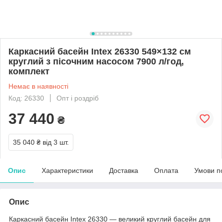
Каркасний басейн Intex 26330 549×132 см
круглий з пісочним насосом 7900 л/год,
комплект
Немає в наявності
Код: 26330
Опт і роздріб
37 440
₴
35 040 ₴
від 3 шт.
Опис
Характеристики
Доставка
Оплата
Умови п
Опис
Каркасний басейн Intex 26330 — великий круглий басейн для