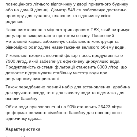
повноцінного літнього відпочинку у дворі приватного будинку
або на дачній ділянці. Діаметр 549 см забезпечує достатньо
простору для купання, плавання та відпочинку всією
родиною.
Чаша виготовлена з міцного тришарового ПВХ, який витримує
регулярне використання протягом сезону. Посилений
металевий каркас забезпечує стабільність конструкції та
рівномірно розподіляє навантаження великого об’єму води.
У комплект входить пісочний фільтр-насос продуктивністю
7900 л/год, який забезпечує ефективну циркуляцію води.
Продуктивність системи фільтрації становить 6000 л/год, що
дозволяє підтримувати стабільну чистоту води при
регулярному використанні.
Також передбачено повний набір для встановлення: драбина
для зручного входу, тент для захисту води та підстилка для
основи басейну.
Об’єм води при заповненні на 90% становить 26423 літри —
це формат великого сімейного басейну для повноцінного
відпочинку вдома.
Характеристики