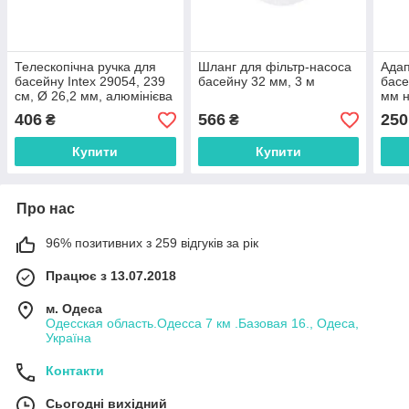
Телескопічна ручка для
Шланг для фільтр-насоса
Адап
басейну Intex 29054, 239
басейну 32 мм, 3 м
басе
см, Ø 26,2 мм, алюмінієва
мм н
406
566
250
₴
₴
Купити
Купити
Про нас
96% позитивних з 259 відгуків за рік
Працює з 13.07.2018
м. Одеса
Одесская область.Одесса 7 км .Базовая 16., Одеса,
Україна
Контакти
Сьогодні вихідний