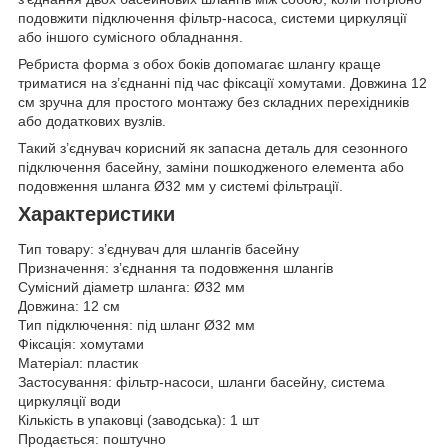
подовжити підключення фільтр-насоса, системи циркуляції
або іншого сумісного обладнання.
Ребриста форма з обох боків допомагає шлангу краще
триматися на з’єднанні під час фіксації хомутами. Довжина 12
см зручна для простого монтажу без складних перехідників
або додаткових вузлів.
Такий з’єднувач корисний як запасна деталь для сезонного
підключення басейну, заміни пошкодженого елемента або
подовження шланга Ø32 мм у системі фільтрації.
Характеристики
Тип товару: з’єднувач для шлангів басейну
Призначення: з’єднання та подовження шлангів
Сумісний діаметр шланга: Ø32 мм
Довжина: 12 см
Тип підключення: під шланг Ø32 мм
Фіксація: хомутами
Матеріал: пластик
Застосування: фільтр-насоси, шланги басейну, система
циркуляції води
Кількість в упаковці (заводська): 1 шт
Продається: поштучно