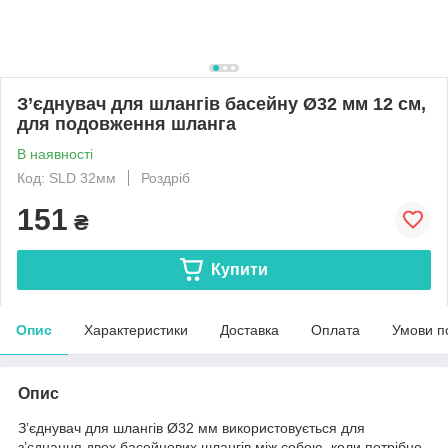
З’єднувач для шлангів басейну Ø32 мм 12 см,
для подовження шланга
В наявності
Код: SLD 32мм
Роздріб
151
₴
Купити
Опис
Характеристики
Доставка
Оплата
Умови п
Опис
З’єднувач для шлангів Ø32 мм використовується для
з’єднання двох басейнових шлангів між собою, коли потрібно