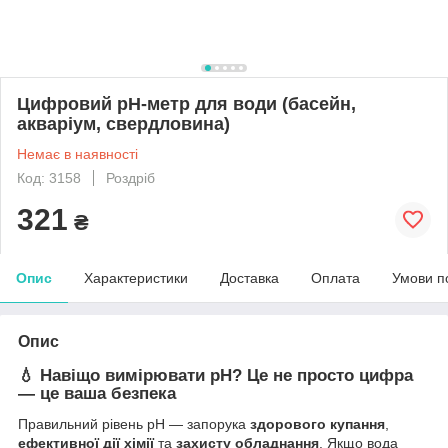
Цифровий pH-метр для води (басейн,
акваріум, свердловина)
Немає в наявності
Код: 3158
Роздріб
321
₴
Опис
Характеристики
Доставка
Оплата
Умови п
Опис
💧 Навіщо вимірювати pH? Це не просто цифра
— це ваша безпека
Правильний рівень pH — запорука
здорового купання
,
ефективної дії хімії
та
захисту обладнання
. Якщо вода