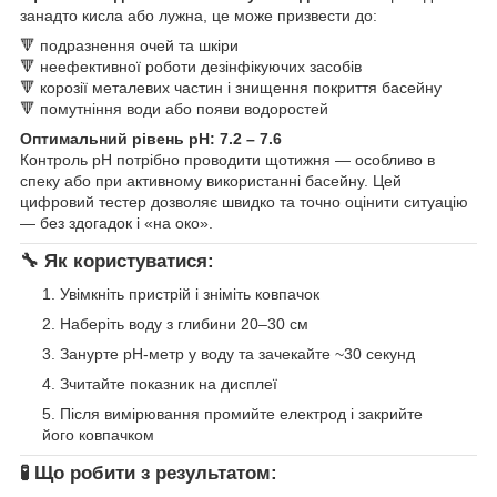
занадто кисла або лужна, це може призвести до:
🔻 подразнення очей та шкіри
🔻 неефективної роботи дезінфікуючих засобів
🔻 корозії металевих частин і знищення покриття басейну
🔻 помутніння води або появи водоростей
Оптимальний рівень pH: 7.2 – 7.6
Контроль pH потрібно проводити щотижня — особливо в
спеку або при активному використанні басейну. Цей
цифровий тестер дозволяє швидко та точно оцінити ситуацію
— без здогадок і «на око».
🔧 Як користуватися:
Увімкніть пристрій і зніміть ковпачок
Наберіть воду з глибини 20–30 см
Занурте pH-метр у воду та зачекайте ~30 секунд
Зчитайте показник на дисплеї
Після вимірювання промийте електрод і закрийте
його ковпачком
🧪 Що робити з результатом: