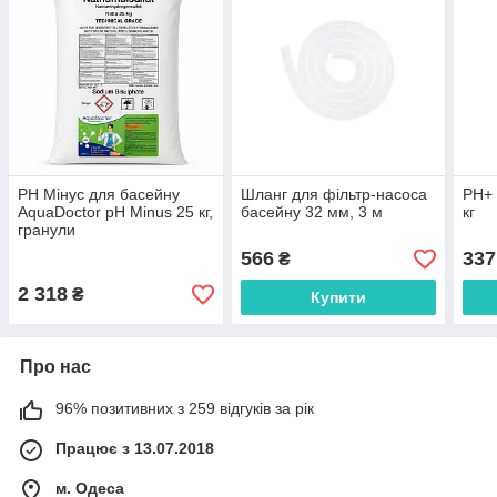
PH Мінус для басейну
Шланг для фільтр-насоса
PH+ 
AquaDoctor pH Minus 25 кг,
басейну 32 мм, 3 м
кг
гранули
566
337
₴
2 318
₴
Купити
Про нас
96% позитивних з 259 відгуків за рік
Працює з 13.07.2018
м. Одеса