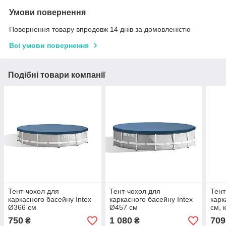
Умови повернення
Повернення товару впродовж 14 днів за домовленістю
Всі умови повернення
Подібні товари компанії
Тент-чохол для
Тент-чохол для
Тент
каркасного басейну Intex
каркасного басейну Intex
карк
Ø366 см
Ø457 см
см, 
750
1 080
709
₴
₴