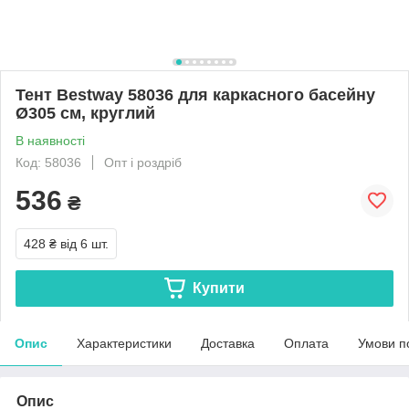
Тент Bestway 58036 для каркасного басейну
Ø305 см, круглий
В наявності
Код: 58036
Опт і роздріб
536
₴
428 ₴
від 6 шт.
Купити
Опис
Характеристики
Доставка
Оплата
Умови п
Опис