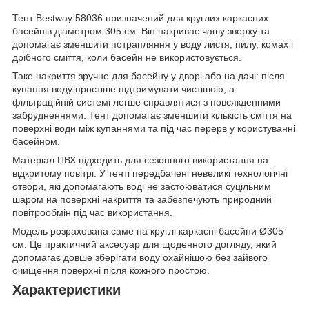
Тент Bestway 58036 призначений для круглих каркасних
басейнів діаметром 305 см. Він накриває чашу зверху та
допомагає зменшити потрапляння у воду листя, пилу, комах і
дрібного сміття, коли басейн не використовується.
Таке накриття зручне для басейну у дворі або на дачі: після
купання воду простіше підтримувати чистішою, а
фільтраційній системі легше справлятися з повсякденними
забрудненнями. Тент допомагає зменшити кількість сміття на
поверхні води між купаннями та під час перерв у користуванні
басейном.
Матеріал ПВХ підходить для сезонного використання на
відкритому повітрі. У тенті передбачені невеликі технологічні
отвори, які допомагають воді не застоюватися суцільним
шаром на поверхні накриття та забезпечують природний
повітрообмін під час використання.
Модель розрахована саме на круглі каркасні басейни Ø305
см. Це практичний аксесуар для щоденного догляду, який
допомагає довше зберігати воду охайнішою без зайвого
очищення поверхні після кожного простою.
Характеристики