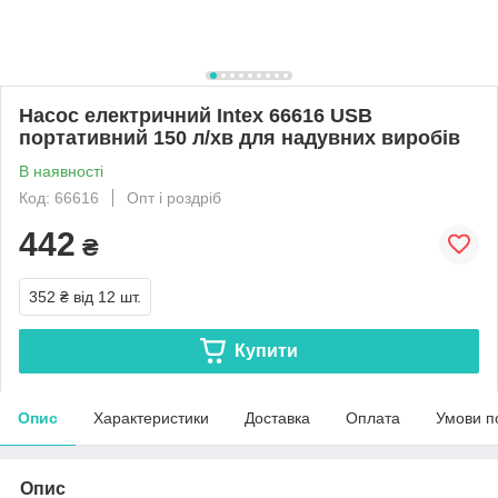
Насос електричний Intex 66616 USB
портативний 150 л/хв для надувних виробів
В наявності
Код: 66616
Опт і роздріб
442
₴
352 ₴
від 12 шт.
Купити
Опис
Характеристики
Доставка
Оплата
Умови п
Опис