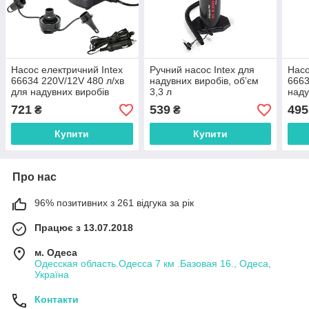
Насос електричний Intex
Ручний насос Intex для
Насо
66634 220V/12V 480 л/хв
надувних виробів, обʼєм
6663
для надувних виробів
3,3 л
наду
721
539
495
₴
₴
Купити
Купити
Про нас
96% позитивних з 261 відгука за рік
Працює з 13.07.2018
м. Одеса
Одесская область.Одесса 7 км .Базовая 16., Одеса,
Україна
Контакти