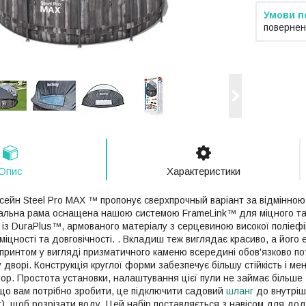
повернен
Опис
Характеристики
ейн Steel Pro MAX ™ пропонує сверхпрочный варіант за відмінною
тальна рама оснащена нашою системою FrameLink™ для міцного та 
 із DuraPlus™, армованого матеріалу з серцевиною високої поліеф
іцності та довговічності. . Вкладиш теж виглядає красиво, а його 
з принтом у вигляді призматичного каменю всередині обов'язково п
дворі. Конструкція круглої форми забезпечує більшу стійкість і ме
пор. Простота установки, налаштування цієї пули не займає більше
, що вам потрібно зробити, це підключити садовий
шланг
до внутріш
), щоб розрізати воду. Цей набір поставляється з навісом для дод