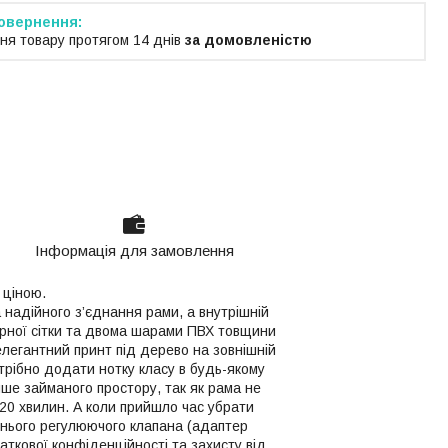
ня товару протягом 14 днів
за домовленістю
Інформація для замовлення
 ціною.
надійного з’єднання рами, а внутрішній
ірної сітки та двома шарами ПВХ товщини
елегантний принт під дерево на зовнішній
отрібно додати нотку класу в будь-якому
нше займаного простору, так як рама не
 20 хвилин. А коли прийшло час убрати
нього регулюючого клапана (адаптер
аткової конфіденційності та захисту від