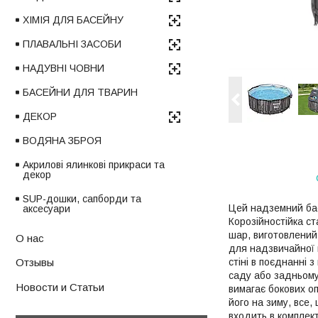
ХІМІЯ ДЛЯ БАСЕЙНУ
ПЛАВАЛЬНІ ЗАСОБИ
НАДУВНІ ЧОВНИ
БАСЕЙНИ ДЛЯ ТВАРИН
ДЕКОР
ВОДЯНА ЗБРОЯ
Акрилові ялинкові прикраси та
декор
SUP-дошки, сапборди та
Цей надземний бас
аксесуари
Корозійностійка с
шар, виготовлений
О нас
для надзвичайної м
стіні в поєднанні 
Отзывы
саду або задньому 
Новости и Статьи
вимагає бокових о
його на зиму, все
входить в комплект