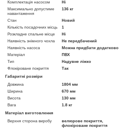
Комплектація насосом
Ні
Максимально допустиме
136 кг
навантаження
Стан
Новий
Кількість посадочних місць
1
Розкладне спальне місце
Ні
Наявність знімного чохла
Не передбачений
Наявність насоса
Можна придбати додатково
Матеріал
ПВХ
Тип
Надувне ліжко
Флокіроване покриття
Так
Габаритні розміри
Довжина
1804 мм
Ширина
670 мм
Висота
130 мм
Вага
1.8 кг
Матеріал виготовлення
Верхня сторона виробу
велюрове покриття,
флокіроване покриття