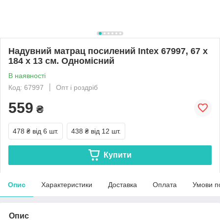
Надувний матрац посилений Intex 67997, 67 х
184 х 13 см. Одномісний
В наявності
Код: 67997
Опт і роздріб
559
₴
478 ₴
від 6 шт.
438 ₴
від 12 шт.
Купити
Опис
Характеристики
Доставка
Оплата
Умови п
Опис