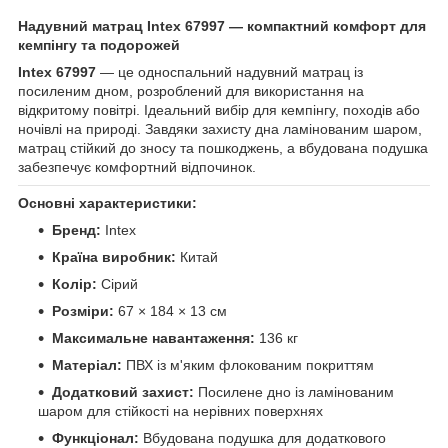
Надувний матрац Intex 67997 — компактний комфорт для
кемпінгу та подорожей
Intex 67997
— це односпальний надувний матрац із
посиленим дном, розроблений для використання на
відкритому повітрі. Ідеальний вибір для кемпінгу, походів або
ночівлі на природі. Завдяки захисту дна ламінованим шаром,
матрац стійкий до зносу та пошкоджень, а вбудована подушка
забезпечує комфортний відпочинок.
Основні характеристики:
Бренд:
Intex
Країна виробник:
Китай
Колір:
Сірий
Розміри:
67 × 184 × 13 см
Максимальне навантаження:
136 кг
Матеріал:
ПВХ із м'яким флокованим покриттям
Додатковий захист:
Посилене дно із ламінованим
шаром для стійкості на нерівних поверхнях
Функціонал:
Вбудована подушка для додаткового