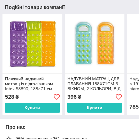
Подібні товари компанії
Пляжний надувний
НАДУВНИЙ МАТРАЦ ДЛЯ
Наду
матрац із підголівником
ПЛАВАННЯ 188Х71СМ З
× 19
Intex 58890, 188×71 см
ВІКНОМ, 2 КОЛЬОРИ, ВІД
підг
14 РОКІВ
одно
528
396
₴
₴
785
Купити
Купити
Про нас
96% позитивних з 261 відгука за рік