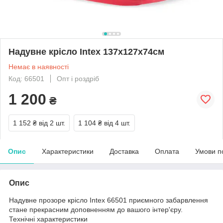
Надувне крісло Intex 137х127х74см
Немає в наявності
Код: 66501
Опт і роздріб
1 200
₴
1 152 ₴
від 2 шт.
1 104 ₴
від 4 шт.
Опис
Характеристики
Доставка
Оплата
Умови п
Опис
Надувне прозоре крісло Intex 66501 приємного забарвлення
стане прекрасним доповненням до вашого інтер'єру.
Технічні характеристики