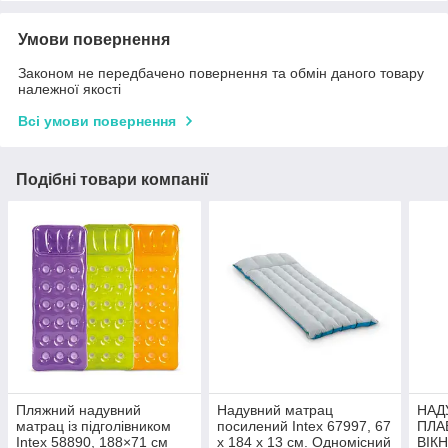
Умови повернення
Законом не передбачено повернення та обмін даного товару
належної якості
Всі умови повернення
Подібні товари компанії
Пляжний надувний
Надувний матрац
НАД
матрац із підголівником
посилений Intex 67997, 67
ПЛА
Intex 58890, 188×71 см
х 184 х 13 см. Одномісний
ВІК