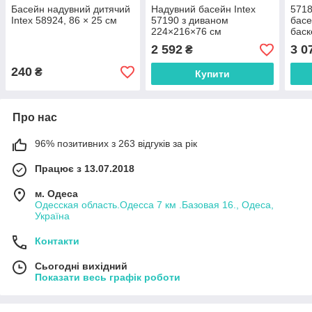
Басейн надувний дитячий
Надувний басейн Intex
5718
Intex 58924, 86 × 25 см
57190 з диваном
басе
224×216×76 см
баск
м'яч
2 592
3 0
₴
240
₴
Купити
Про нас
96% позитивних з 263 відгуків за рік
Працює з 13.07.2018
м. Одеса
Одесская область.Одесса 7 км .Базовая 16., Одеса,
Україна
Контакти
Сьогодні вихідний
Показати весь графік роботи