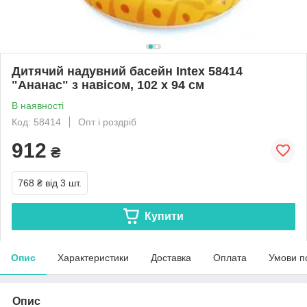
Дитячий надувний басейн Intex 58414
"Ананас" з навісом, 102 х 94 см
В наявності
Код: 58414
Опт і роздріб
912
₴
768 ₴
від 3 шт.
Купити
Опис
Характеристики
Доставка
Оплата
Умови п
Опис