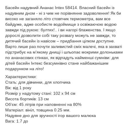
Басейн надувний Ананас Intex 58414. Власний басейн із
надувним дном - ні з чим не порівнянне задоволення! Як би
високо не заганяло літо стовпчик термометра, вам все
байдуже, адже особисте водоймище з освіжаючою водою
завжди під рукою: бултих!.. і ви нагорі блаженства. І якщо
дорослі дозволити собі таку розвагу можуть не завжди, то
дитячий басейн із навісом – придбання цілком доступне.
Варто лише раз почути заливистий сміх малечі, яка в захваті
підстрибує на м'якому днищі і шльопає мокрими долоньками
по ананасових стінках, як відпадуть найменші сумніви: для
дітей басейн Інтекс безсумнівно стане найбажанішим
подарунком на літо!
Характеристики:
Стать: для дівчинки, для хлопчика
Вік: від 1 року
Розмір у надутому стані: 102 х 94 см
Висота бортиків: 13 см
Об'єм: 45 літрів при наповненні на 80%
Матеріал: вініл, товщина 0.25 мм.
Надувне дно для зручності ігор вашого малюка
Вага: 1.7 до