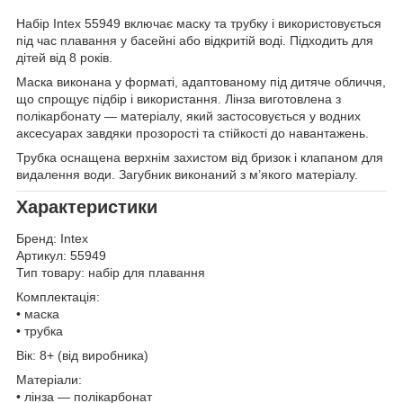
Набір Intex 55949 включає маску та трубку і використовується
під час плавання у басейні або відкритій воді. Підходить для
дітей від 8 років.
Маска виконана у форматі, адаптованому під дитяче обличчя,
що спрощує підбір і використання. Лінза виготовлена з
полікарбонату — матеріалу, який застосовується у водних
аксесуарах завдяки прозорості та стійкості до навантажень.
Трубка оснащена верхнім захистом від бризок і клапаном для
видалення води. Загубник виконаний з м’якого матеріалу.
Характеристики
Бренд: Intex
Артикул: 55949
Тип товару: набір для плавання
Комплектація:
• маска
• трубка
Вік: 8+ (від виробника)
Матеріали:
• лінза — полікарбонат