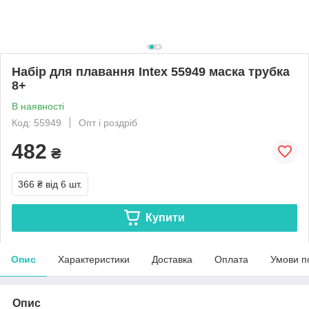
Набір для плавання Intex 55949 маска трубка
8+
В наявності
Код: 55949
Опт і роздріб
482
₴
366 ₴
від 6 шт.
Купити
Опис
Характеристики
Доставка
Оплата
Умови п
Опис