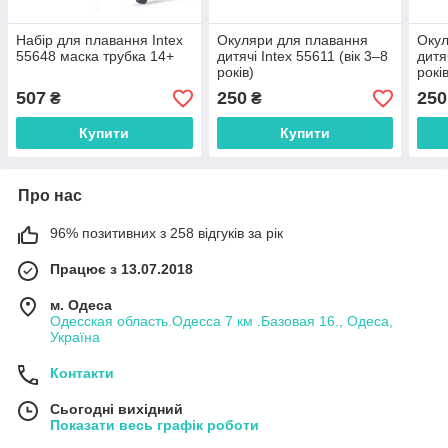
Набір для плавання Intex
Окуляри для плавання
Окул
55648 маска трубка 14+
дитячі Intex 55611 (вік 3–8
дитя
років)
рокі
507
250
250
₴
₴
Купити
Купити
Про нас
96% позитивних з 258 відгуків за рік
Працює з 13.07.2018
м. Одеса
Одесская область.Одесса 7 км .Базовая 16., Одеса,
Україна
Контакти
Сьогодні вихідний
Показати весь графік роботи