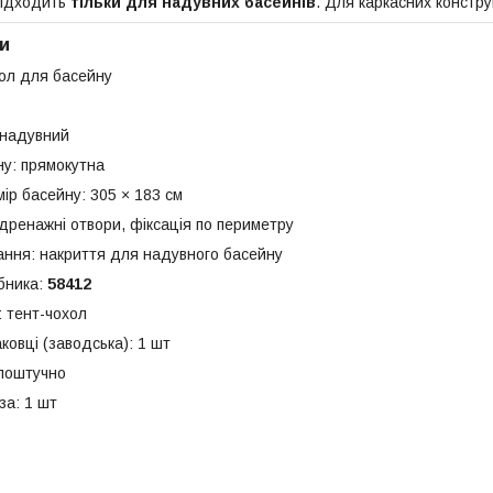
підходить
тільки для надувних басейнів
. Для каркасних констру
и
хол для басейну
 надувний
у: прямокутна
ір басейну: 305 × 183 см
 дренажні отвори, фіксація по периметру
ання: накриття для надувного басейну
бника:
58412
: тент-чохол
аковці (заводська): 1 шт
поштучно
за: 1 шт