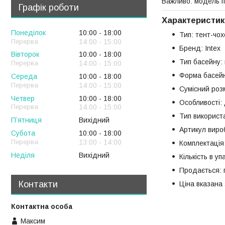
Важливо: модель 
Графік роботи
Характеристик
Понеділок
10:00
18:00
Тип: тент-чо
14:00
15:00
Бренд: Intex
Вівторок
10:00
18:00
Тип басейну:
14:00
15:00
Форма басейн
Середа
10:00
18:00
14:00
15:00
Сумісний розм
Четвер
10:00
18:00
Особливості:
14:00
15:00
Тип використ
Пʼятниця
Вихідний
Артикул виро
Субота
10:00
18:00
13:00
14:00
Комплектація
Неділя
Вихідний
Кількість в уп
Продається: 
Контакти
Ціна вказана 
Максим