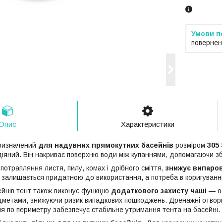
повернен
Опис
Характеристики
призначений
для надувних прямокутних басейнів
розміром
305 
іяний. Він накриває поверхню води між купаннями, допомагаючи збе
отрапляння листя, пилу, комах і дрібного сміття,
знижує випаро
залишається придатною до використання, а потреба в коригуванні
йнів тент також виконує функцію
додаткового захисту чаші
— об
дметами, знижуючи ризик випадкових пошкоджень. Дренажні отвор
ція по периметру забезпечує стабільне утримання тента на басейні.