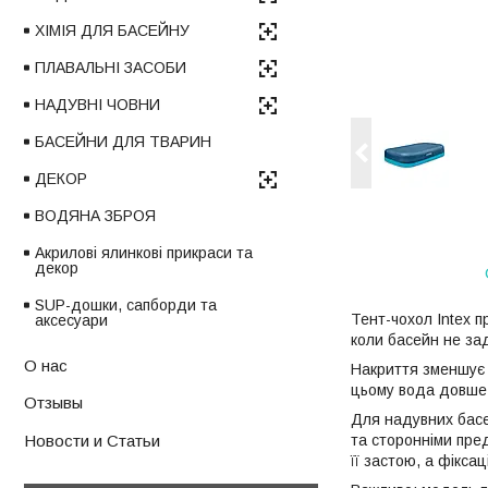
ХІМІЯ ДЛЯ БАСЕЙНУ
ПЛАВАЛЬНІ ЗАСОБИ
НАДУВНІ ЧОВНИ
БАСЕЙНИ ДЛЯ ТВАРИН
ДЕКОР
ВОДЯНА ЗБРОЯ
Акрилові ялинкові прикраси та
декор
SUP-дошки, сапборди та
Тент-чохол Intex 
аксесуари
коли басейн не зад
О нас
Накриття зменшує п
цьому вода довше 
Отзывы
Для надувних басе
та сторонніми пре
Новости и Статьи
її застою, а фікса