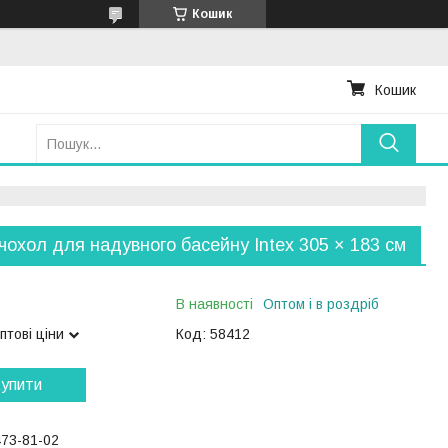
Кошик
Кошик
чохол для надувного басейну Intex 305 × 183 см
В наявності
Оптом і в роздріб
птові ціни
Код:
58412
упити
473-81-02