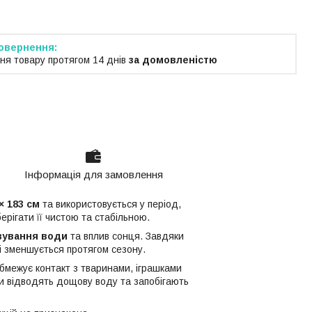
ня товару протягом 14 днів
за домовленістю
Інформація для замовлення
× 183 см
та використовується у період,
рігати її чистою та стабільною.
вування води
та вплив сонця. Завдяки
 зменшується протягом сезону.
межує контакт з тваринами, іграшками
и відводять дощову воду та запобігають