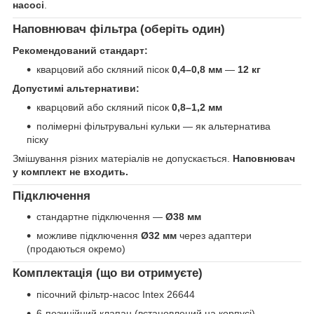
насосі
.
Наповнювач фільтра (оберіть один)
Рекомендований стандарт:
кварцовий або скляний пісок
0,4–0,8 мм
—
12 кг
Допустимі альтернативи:
кварцовий або скляний пісок
0,8–1,2 мм
полімерні фільтрувальні кульки — як альтернатива
піску
Змішування різних матеріалів не допускається.
Наповнювач
у комплект не входить.
Підключення
стандартне підключення —
Ø38 мм
можливе підключення
Ø32 мм
через адаптери
(продаються окремо)
Комплектація (що ви отримуєте)
пісочний фільтр-насос Intex 26644
6-позиційний клапан (встановлений на корпусі)