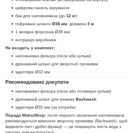
цифрова панель керування
бак для наповнювача (до
12 кг
)
гофровані шланги
Ø38 мм
, довжина
3 м
1 вихідна форсунка Ø38 мм
інструкція виробника
Не входить у комплект:
наповнювач фільтра (пісок або кульки)
дренажний шланг для зворотної промивки
адаптери Ø32 мм
Рекомендовано докупити
наповнювач фільтра (пісок або полімерні кульки)
дренажний шланг для режиму
Backwash
адаптери Ø32 мм (за потреби)
Порада MaksiShop:
після першого засипання наповнювача
рекомендується виконати зворотну промивку (Backwash), щоб
видалити пил і дрібні фракції — це покращить якість води з
перших днів експлуатації.