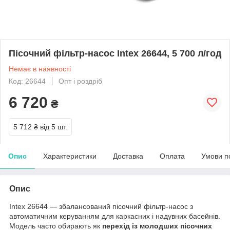
Пісочний фільтр-насос Intex 26644, 5 700 л/год
Немає в наявності
Код: 26644
Опт і роздріб
6 720
₴
5 712 ₴
від 5 шт.
Опис
Характеристики
Доставка
Оплата
Умови п
Опис
Intex 26644 — збалансований пісочний фільтр-насос з
автоматичним керуванням для каркасних і надувних басейнів.
Модель часто обирають як
перехід із молодших пісочних