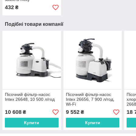
432
₴
Подібні товари компанії
Пісочний фільтр-насос
Пісочний фільтр-насос
Пісо
Intex 26648, 10 500 л/год
Intex 26656, 7 900 л/год,
хлор
Wi-Fi
2668
11 г/
10 608
9 552
18 
₴
₴
Купити
Купити