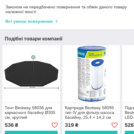
Законом не передбачено повернення та обмін даного товару
належної якості
Всі умови повернення
Подібні товари компанії
Тент Bestway 58036 для
Картридж Bestway 58095
Підс
каркасного басейну Ø305
тип IV для фільтр-насоса
Best
см, круглий
басейну, 25,4 × 14,2 см
LED-
соня
536
319
526
₴
₴