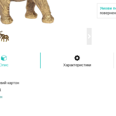
повернен
Опис
Характеристики
евий картон
:1
ун